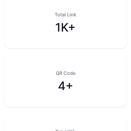
Total Link
1K+
QR Code
4+