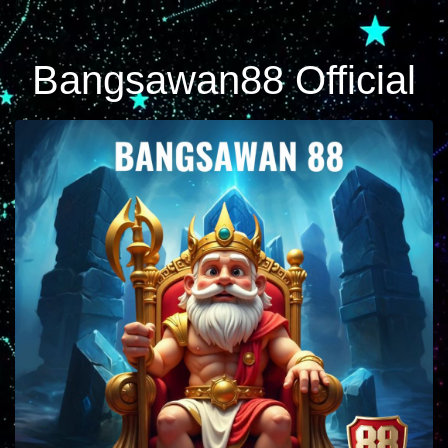
Bangsawan88 Official